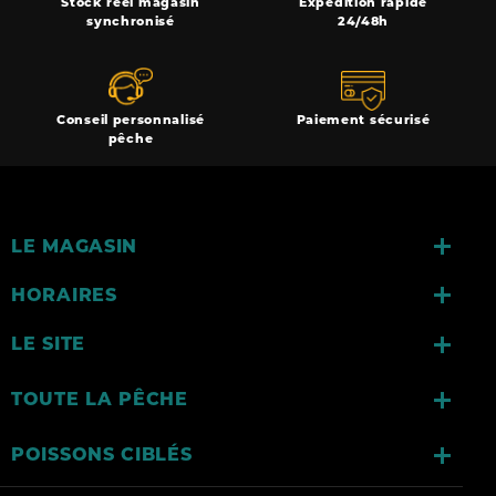
Stock réel magasin
Expédition rapide
synchronisé
24/48h
Conseil personnalisé
Paiement sécurisé
pêche

LE MAGASIN

HORAIRES

LE SITE

TOUTE LA PÊCHE

POISSONS CIBLÉS