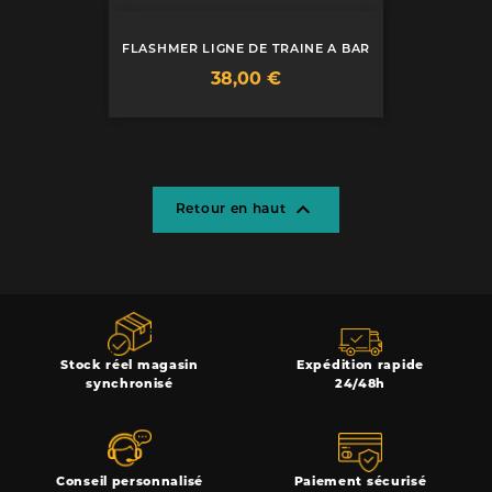
FLASHMER LIGNE DE TRAINE A BAR
Prix
38,00 €

Retour en haut
Stock réel magasin
Expédition rapide
synchronisé
24/48h
Conseil personnalisé
Paiement sécurisé