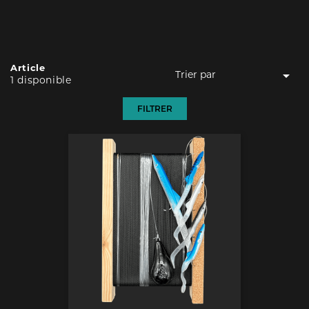
Article

Trier par
1 disponible
Pertinence
FILTRER
Nom, A à Z
Nom, Z à A
Prix, croissant
Prix, décroissant