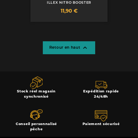
ILLEX NITRO BOOSTER
Prix
11,90 €

Retour en haut
Stock réel magasin
Expédition rapide
synchronisé
24/48h
Conseil personnalisé
Paiement sécurisé
pêche