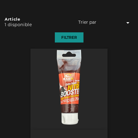
Article

Trier par
1 disponible
Pertinence
FILTRER
Nom, A à Z
Nom, Z à A
Prix, croissant
Prix, décroissant