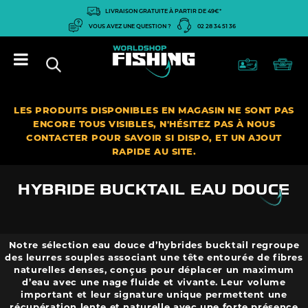
Panneau de gestion des cookies
LIVRAISON GRATUITE À PARTIR DE 49€*
VOUS AVEZ UNE QUESTION ?
02 28 34 51 36
LES PRODUITS DISPONIBLES EN MAGASIN NE SONT PAS
ENCORE TOUS VISIBLES, N'HÉSITEZ PAS À NOUS
CONTACTER POUR SAVOIR SI DISPO, ET UN AJOUT
RAPIDE AU SITE.
HYBRIDE BUCKTAIL EAU DOUCE
Notre sélection eau douce d’hybrides bucktail regroupe
des leurres souples associant une tête entourée de fibres
naturelles denses, conçus pour déplacer un maximum
d’eau avec une nage fluide et vivante. Leur volume
important et leur signature unique permettent une
récupération lente et naturelle avec une forte présence