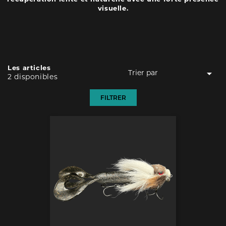
visuelle.
Les articles

Trier par
2 disponibles
Pertinence
FILTRER
Nom, A à Z
Nom, Z à A
Prix, croissant
Prix, décroissant