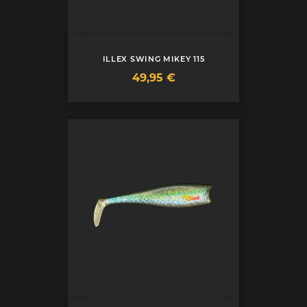
ILLEX SWING MIKEY 115
Prix
49,95 €