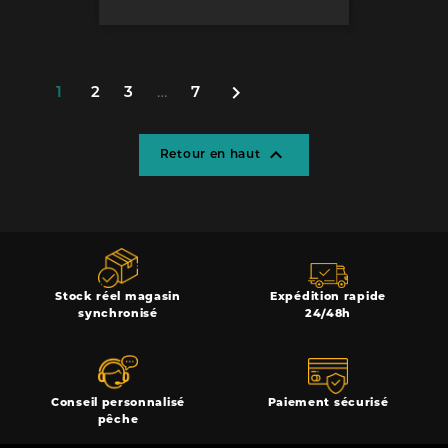

1
2
3
…
7

Retour en haut
Stock réel magasin
Expédition rapide
synchronisé
24/48h
Conseil personnalisé
Paiement sécurisé
pêche