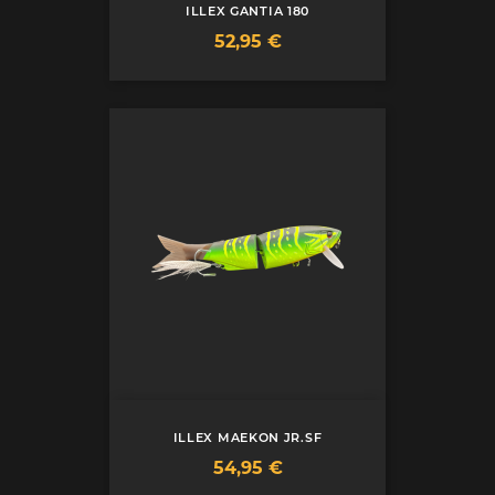
ILLEX GANTIA 180
Prix
52,95 €
ILLEX MAEKON JR.SF
Prix
54,95 €