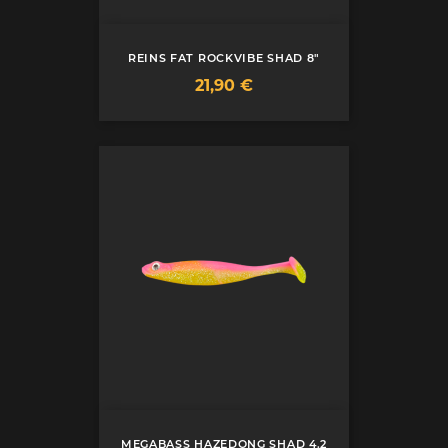
REINS FAT ROCKVIBE SHAD 8"
Prix
21,90 €
MEGABASS HAZEDONG SHAD 4.2