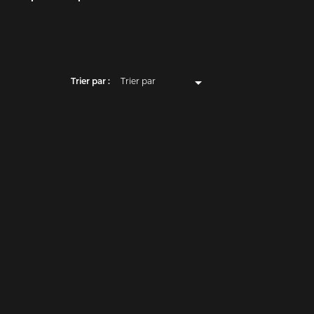

Trier par :
Trier par
Pertinence
Nom, A à Z
Nom, Z à A
Prix, croissant
Prix, décroissant