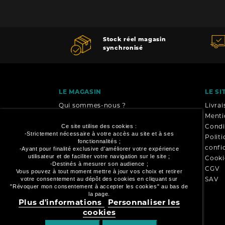
Stock réel magasin
synchronisé
LE MAGASIN
LE SI
Qui sommes-nous ?
Livra
Menti
Condit
Ce site utilise des cookies :
02 28 34 51 36
-Strictement nécessaire à votre accès au site et à ses
Polit
contact@worldshopfishing.com
fonctionnalités ;
confid
-Ayant pour finalité exclusive d'améliorer votre expérience
utilisateur et de faciliter votre navigation sur le site ;
Cooki
HORAIRES
-Destinés à mesurer son audience ;
CGV
Vous pouvez à tout moment mettre à jour vos choix et retirer
Lundi
Fermé
SAV
votre consentement au dépôt des cookies en cliquant sur
Mardi
10h–12h & 14h–19h
"Révoquer mon consentement à accepter les cookies" au bas de
Mercredi
10h–12h & 14h–19h
la page.
Plus d'informations
Personnaliser les
Jeudi
10h–12h & 14h–19h
cookies
Vendredi
10h–12h & 14h–19h
Samedi
10h–19h