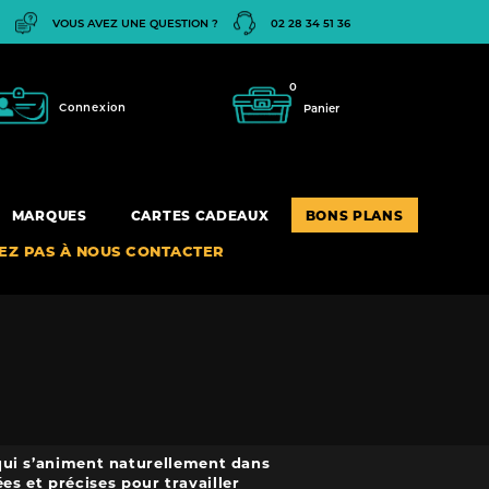
VOUS AVEZ UNE QUESTION ?
02 28 34 51 36
0
Connexion
Panier
MARQUES
CARTES CADEAUX
BONS PLANS
TEZ PAS À NOUS CONTACTER
 qui s’animent naturellement dans
es et précises pour travailler