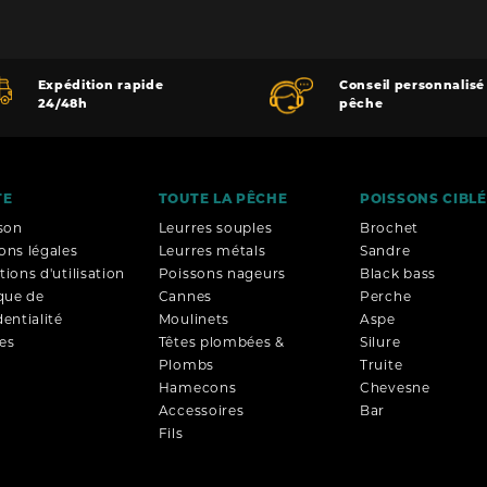
Expédition rapide
Conseil personnalisé
24/48h
pêche
TE
TOUTE LA PÊCHE
POISSONS CIBL
ison
Leurres souples
Brochet
ons légales
Leurres métals
Sandre
ions d'utilisation
Poissons nageurs
Black bass
ique de
Cannes
Perche
entialité
Moulinets
Aspe
es
Têtes plombées &
Silure
Plombs
Truite
Hamecons
Chevesne
Accessoires
Bar
Fils