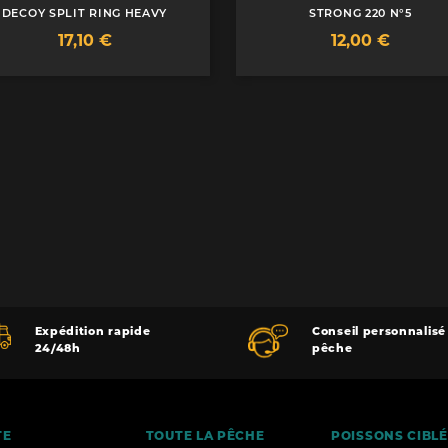
DECOY SPLIT RING HEAVY
STRONG 220 N°5
Prix
Prix
17,10 €
12,00 €
Expédition rapide
Conseil personnalisé
24/48h
pêche
TE
TOUTE LA PÊCHE
POISSONS CIBL