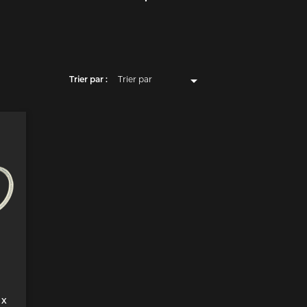

Trier par :
Trier par
Pertinence
Nom, A à Z
Nom, Z à A
Prix, croissant
Prix, décroissant
 X