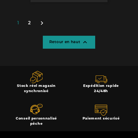

1
2

Retour en haut
Stock réel magasin
Expédition rapide
synchronisé
24/48h
Conseil personnalisé
Paiement sécurisé
pêche