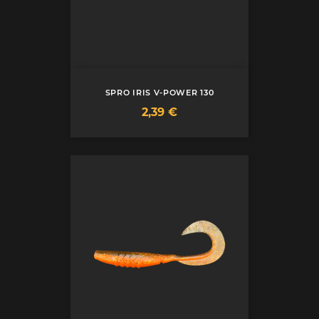
SPRO IRIS V-POWER 130
Prix
2,39 €