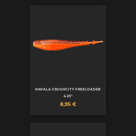
RAPALA CRUSHCITY FREELOADER
4.25"
Prix
8,95 €