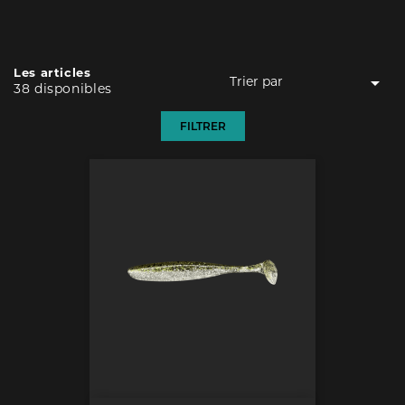
Les articles

Trier par
38 disponibles
Pertinence
FILTRER
Nom, A à Z
Nom, Z à A
Prix, croissant
Prix, décroissant