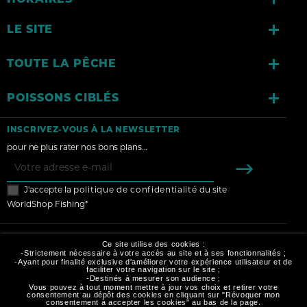

LE SITE

TOUTE LA PÊCHE

POISSONS CIBLÉS
INSCRIVEZ-VOUS À LA NEWSLETTER
pour ne plus rater nos bons plans...
J'accepte la
politique de confidentialité
du site
WorldShop Fishing*
Ce site utilise des cookies :
-Strictement nécessaire à votre accès au site et à ses fonctionnalités ;
-Ayant pour finalité exclusive d'améliorer votre expérience utilisateur et de
faciliter votre navigation sur le site ;
-Destinés à mesurer son audience ;
MODES DE PAIEMENT :
Vous pouvez à tout moment mettre à jour vos choix et retirer votre
consentement au dépôt des cookies en cliquant sur "Révoquer mon
consentement à accepter les cookies" au bas de la page.