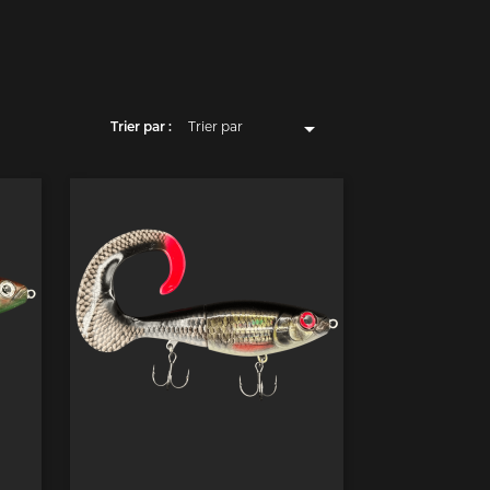

Trier par :
Trier par
Pertinence
Nom, A à Z
Nom, Z à A
Prix, croissant
Prix, décroissant