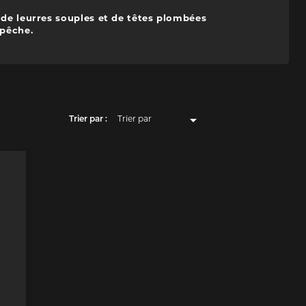
n de leurres souples et de têtes plombées
 pêche.

Trier par :
Trier par
Pertinence
Nom, A à Z
Nom, Z à A
Prix, croissant
Prix, décroissant