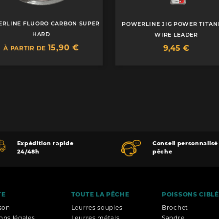
RLINE FLUORO CARBON SUPER
POWERLINE JIG POWER TITAN
HARD
WIRE LEADER
15,90 €
Prix
9,45 €
À PARTIR DE
Expédition rapide
Conseil personnalisé
24/48h
pêche
TE
TOUTE LA PÊCHE
POISSONS CIBL
ison
Leurres souples
Brochet
ons légales
Leurres métals
Sandre