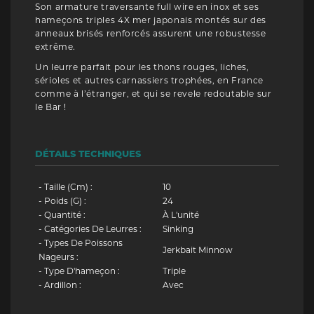
Son armature traversante full wire en inox et ses
hameçons triples 4X mer japonais montés sur des
anneaux brisés renforcés assurent une robustesse
extrême.
Un leurre parfait pour les thons rouges, liches,
sérioles et autres carnassiers trophées, en France
comme à l’étranger, et qui se revele redoutable sur
le Bar !
DÉTAILS TECHNIQUES
- Taille (cm) :
10
- Poids (g) :
24
- Quantité :
À L'unité
- Catégories De Leurres :
Sinking
- Types De Poissons
Jerkbait Minnow
Nageurs :
- Type D'hameçon :
Triple
- Ardillon :
Avec