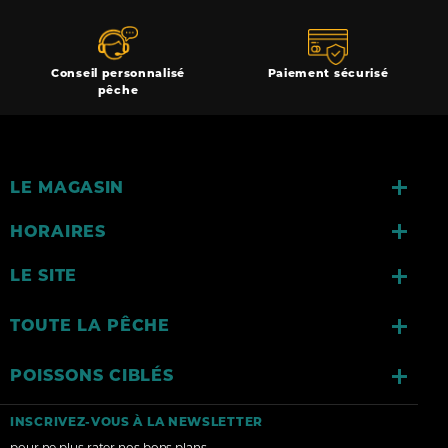
Conseil personnalisé
Paiement sécurisé
pêche

LE MAGASIN

HORAIRES

LE SITE

TOUTE LA PÊCHE

POISSONS CIBLÉS
INSCRIVEZ-VOUS À LA NEWSLETTER
pour ne plus rater nos bons plans...