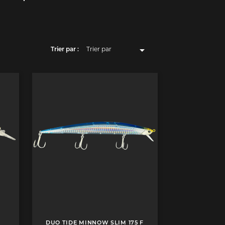

Trier par :
Trier par
Pertinence
Nom, A à Z
Nom, Z à A
Prix, croissant
Prix, décroissant
DUO TIDE MINNOW SLIM 175 F