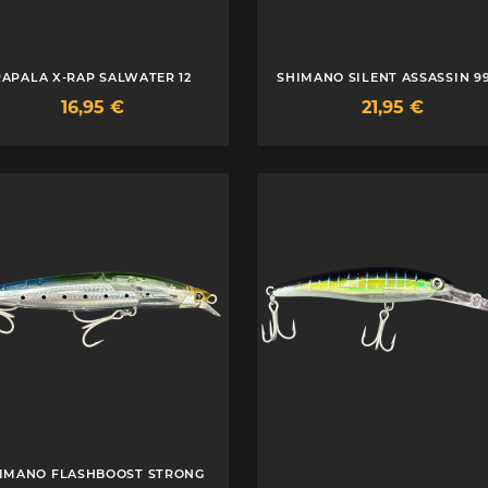
RAPALA X-RAP SALWATER 12
SHIMANO SILENT ASSASSIN 9
Prix
Prix
16,95 €
21,95 €
IMANO FLASHBOOST STRONG