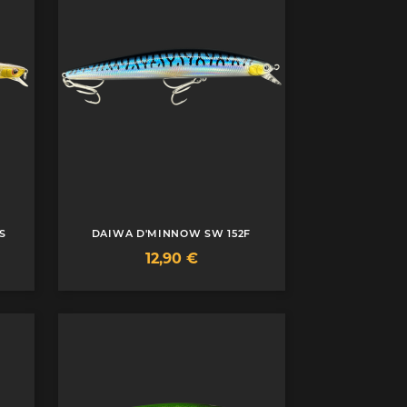
S
DAIWA D'MINNOW SW 152F
Prix
12,90 €