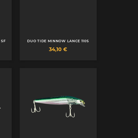
 SF
DUO TIDE MINNOW LANCE 110S
Prix
34,10 €