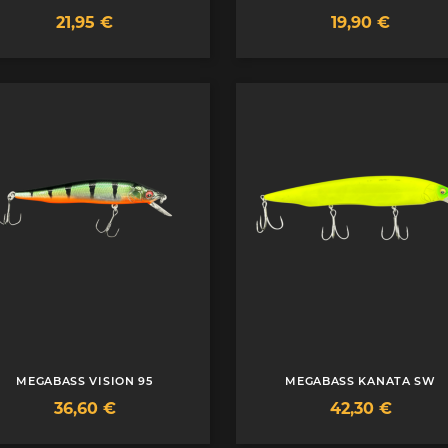
Prix
Prix
21,95 €
19,90 €
MEGABASS VISION 95
MEGABASS KANATA SW
Prix
Prix
36,60 €
42,30 €