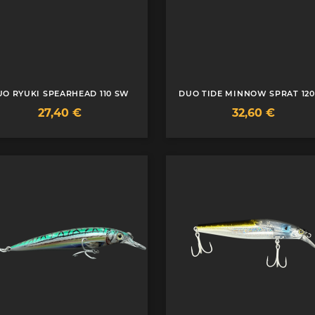
UO RYUKI SPEARHEAD 110 SW
DUO TIDE MINNOW SPRAT 120
Prix
Prix
27,40 €
32,60 €