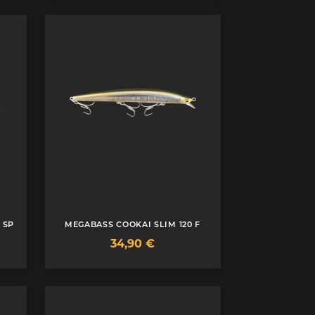
 SP
MEGABASS COOKAI SLIM 120 F
Prix
34,90 €