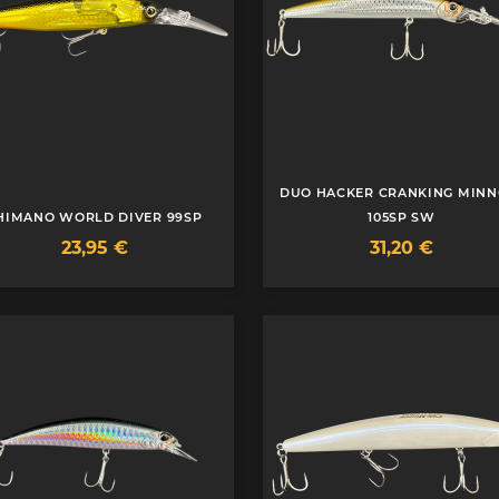
DUO HACKER CRANKING MIN
HIMANO WORLD DIVER 99SP
105SP SW
Prix
Prix
23,95 €
31,20 €