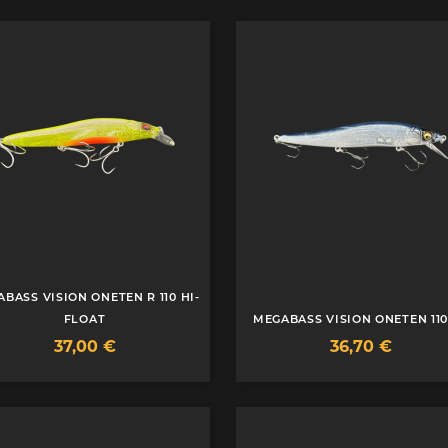
BASS VISION ONETEN R 110 HI-
FLOAT
MEGABASS VISION ONETEN 110
Prix
Prix
37,00 €
36,70 €