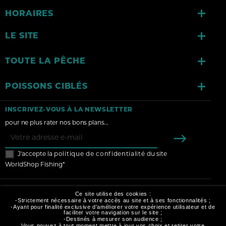

HORAIRES

LE SITE

TOUTE LA PÊCHE

POISSONS CIBLÉS
INSCRIVEZ-VOUS À LA NEWSLETTER
pour ne plus rater nos bons plans...
J'accepte la
politique de confidentialité
du site
WorldShop Fishing*
Ce site utilise des cookies :
-Strictement nécessaire à votre accès au site et à ses fonctionnalités ;
-Ayant pour finalité exclusive d'améliorer votre expérience utilisateur et de
faciliter votre navigation sur le site ;
-Destinés à mesurer son audience ;
MODES DE PAIEMENT :
Vous pouvez à tout moment mettre à jour vos choix et retirer votre