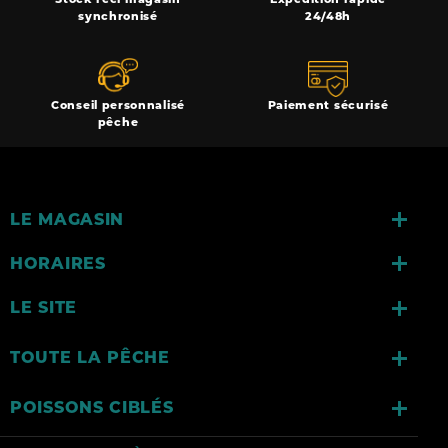
synchronisé
24/48h
Conseil personnalisé
Paiement sécurisé
pêche

LE MAGASIN

HORAIRES

LE SITE

TOUTE LA PÊCHE

POISSONS CIBLÉS