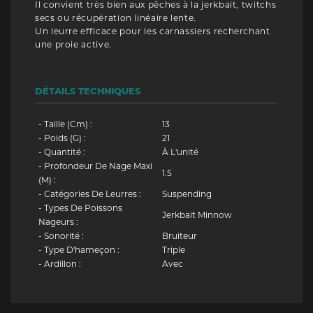
Il convient très bien aux pêches à la jerkbait, twitchs
secs ou récupération linéaire lente.
Un leurre efficace pour les carnassiers recherchant
une proie active.
DÉTAILS TECHNIQUES
- Taille (cm) :
13
- Poids (g) :
21
- Quantité :
À L'unité
- Profondeur De Nage Maxi
1.5
(m) :
- Catégories De Leurres :
Suspending
- Types De Poissons
Jerkbait Minnow
Nageurs :
- Sonorité :
Bruiteur
- Type D'hameçon :
Triple
- Ardillon :
Avec